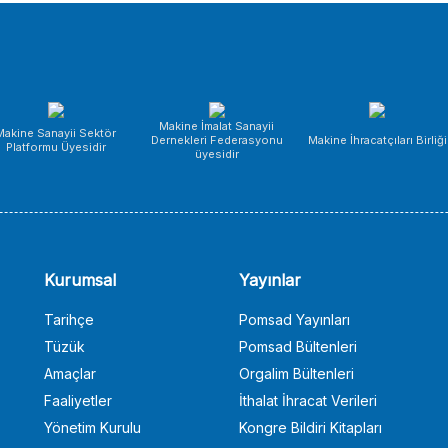
Makine İmalat Sanayii
Makine Sanayii Sektör
Dernekleri Federasyonu
Makine İhracatçıları Birliği
Platformu Üyesidir
üyesidir
Kurumsal
Yayınlar
Tarihçe
Pomsad Yayınları
Tüzük
Pomsad Bültenleri
Amaçlar
Orgalim Bültenleri
Faaliyetler
İthalat İhracat Verileri
Yönetim Kurulu
Kongre Bildiri Kitapları